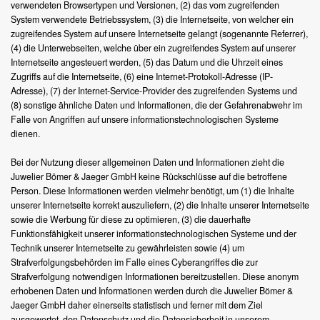
verwendeten Browsertypen und Versionen, (2) das vom zugreifenden
System verwendete Betriebssystem, (3) die Internetseite, von welcher ein
zugreifendes System auf unsere Internetseite gelangt (sogenannte Referrer),
(4) die Unterwebseiten, welche über ein zugreifendes System auf unserer
Internetseite angesteuert werden, (5) das Datum und die Uhrzeit eines
Zugriffs auf die Internetseite, (6) eine Internet-Protokoll-Adresse (IP-
Adresse), (7) der Internet-Service-Provider des zugreifenden Systems und
(8) sonstige ähnliche Daten und Informationen, die der Gefahrenabwehr im
Falle von Angriffen auf unsere informationstechnologischen Systeme
dienen.
Bei der Nutzung dieser allgemeinen Daten und Informationen zieht die
Juwelier Bömer & Jaeger GmbH keine Rückschlüsse auf die betroffene
Person. Diese Informationen werden vielmehr benötigt, um (1) die Inhalte
unserer Internetseite korrekt auszuliefern, (2) die Inhalte unserer Internetseite
sowie die Werbung für diese zu optimieren, (3) die dauerhafte
Funktionsfähigkeit unserer informationstechnologischen Systeme und der
Technik unserer Internetseite zu gewährleisten sowie (4) um
Strafverfolgungsbehörden im Falle eines Cyberangriffes die zur
Strafverfolgung notwendigen Informationen bereitzustellen. Diese anonym
erhobenen Daten und Informationen werden durch die Juwelier Bömer &
Jaeger GmbH daher einerseits statistisch und ferner mit dem Ziel
ausgewertet, den Datenschutz und die Datensicherheit in unserem